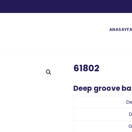
ANASAYF
61802
Deep groove bal
De
D
G