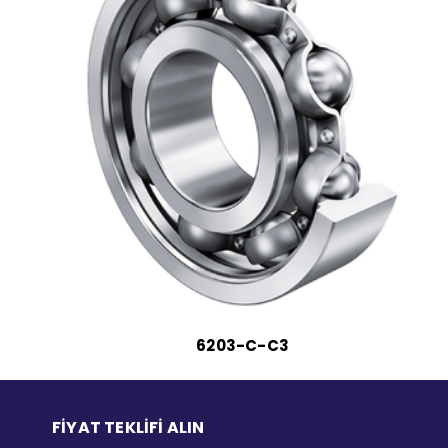
6203-C-C3
FİYAT TEKLİFİ ALIN