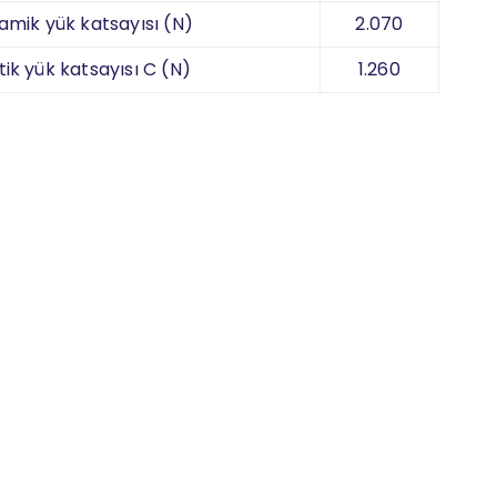
amik yük katsayısı (N)
2.070
tik yük katsayısı C (N)
1.260