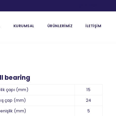
[gtranslate]
A
KURUMSAL
ÜRÜNLERİMİZ
İLETİŞİM
l bearing
lik çapı (mm)
15
ış çap (mm)
24
enişlik (mm)
5