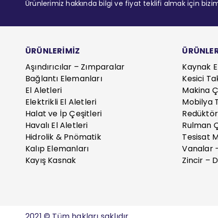
Ürünlerimiz hakkında bilgi ve fiyat teklifi almak için bizi
ÜRÜNLERİMİZ
ÜRÜNLER
Aşındırıcılar – Zımparalar
Kaynak E
Bağlantı Elemanları
Kesici Ta
El Aletleri
Makina Çe
Elektrikli El Aletleri
Mobilya T
Halat ve İp Çeşitleri
Redüktör
Havalı El Aletleri
Rulman Ç
Hidrolik & Pnömatik
Tesisat 
Kalıp Elemanları
Vanalar 
Kayış Kasnak
Zincir – D
2021 © Tüm hakları saklıdır.