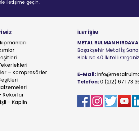
mle iletişime geçin.
İMİZ
İLETİŞİM
kipmanları
METAL RULMAN HIRDAVAT S
kımlar
Başakşehir Metal İş Sanayi
şitleri
Blok No.40 İkitelli Organ
ekerlekleri
ler – Kompresörler
E-Mail:
info@metalrulm
eşitleri
Telefon:
0 (212) 671 73 3
Malzemeleri
– Rekorlar
işli – Kaplin