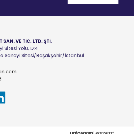
AN. VE TİC. LTD. ŞTİ.
 Sitesi Yolu, D:4
ize Sanayi Sitesi/Başakşehir/İstanbul
an.com
6