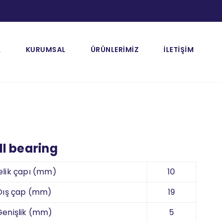
[gtranslate]
A
KURUMSAL
ÜRÜNLERİMİZ
İLETİŞİM
l bearing
elik çapı (mm)
10
Dış çap (mm)
19
Genişlik (mm)
5