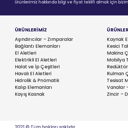
Ürünlerimiz hakkında bilgi ve fiyat teklifi almak için bizi
ÜRÜNLERİMİZ
ÜRÜNLER
Aşındırıcılar – Zımparalar
Kaynak E
Bağlantı Elemanları
Kesici Ta
El Aletleri
Makina Çe
Elektrikli El Aletleri
Mobilya T
Halat ve İp Çeşitleri
Redüktör
Havalı El Aletleri
Rulman Ç
Hidrolik & Pnömatik
Tesisat 
Kalıp Elemanları
Vanalar 
Kayış Kasnak
Zincir – D
2021 © Tüm hakları saklıdır.