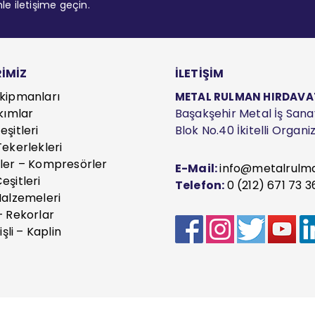
mle iletişime geçin.
İMİZ
İLETİŞİM
kipmanları
METAL RULMAN HIRDAVAT S
kımlar
Başakşehir Metal İş Sanayi
şitleri
Blok No.40 İkitelli Organ
ekerlekleri
ler – Kompresörler
E-Mail:
info@metalrulm
eşitleri
Telefon:
0 (212) 671 73 3
Malzemeleri
– Rekorlar
işli – Kaplin