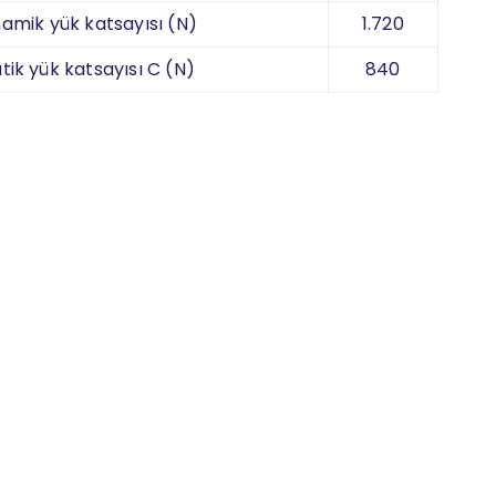
namik yük katsayısı (N)
1.720
tik yük katsayısı C (N)
840