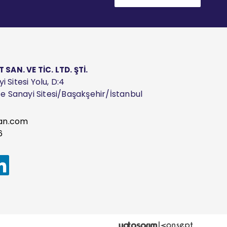
AN. VE TİC. LTD. ŞTİ.
 Sitesi Yolu, D:4
ize Sanayi Sitesi/Başakşehir/İstanbul
an.com
6