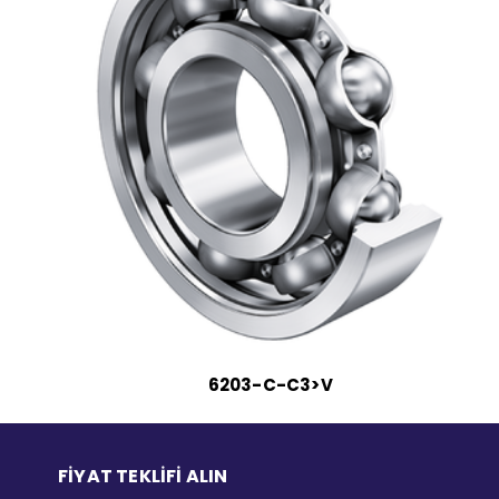
6203-C-C3>V
FİYAT TEKLİFİ ALIN