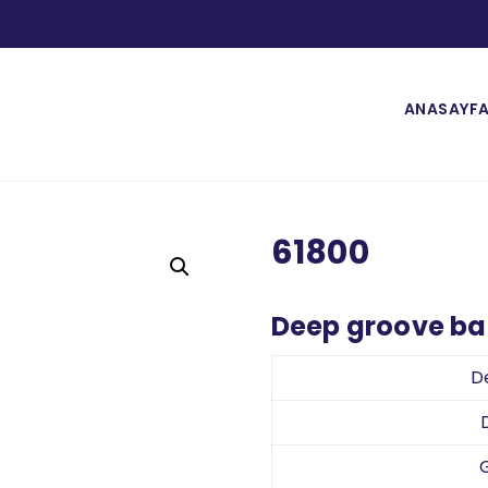
ANASAYF
61800
Deep groove bal
D