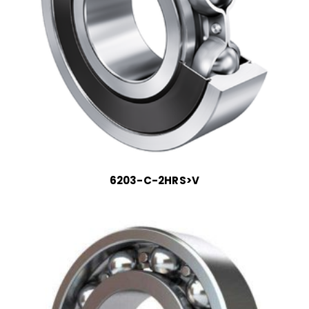
6203-C-2HRS>V