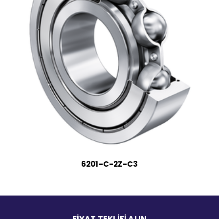
6201-C-2Z-C3
FİYAT TEKLİFİ ALIN