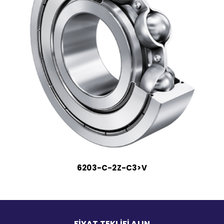
6203-C-2Z-C3>V
FİYAT TEKLİFİ ALIN