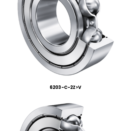
6203-C-2Z>V