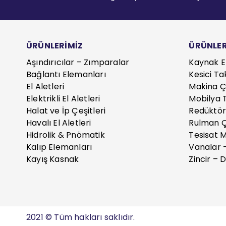
ÜRÜNLERİMİZ
ÜRÜNLER
Aşındırıcılar – Zımparalar
Kaynak E
Bağlantı Elemanları
Kesici Ta
El Aletleri
Makina Çe
Elektrikli El Aletleri
Mobilya T
Halat ve İp Çeşitleri
Redüktör
Havalı El Aletleri
Rulman Ç
Hidrolik & Pnömatik
Tesisat 
Kalıp Elemanları
Vanalar 
Kayış Kasnak
Zincir – D
2021 © Tüm hakları saklıdır.