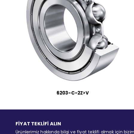
6203-C-2Z>V
FİYAT TEKLİFİ ALIN
Ürünlerimiz hakkında bilgi ve fiyat teklifi almak için bizi