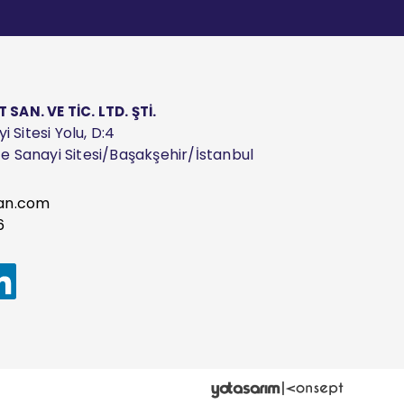
AN. VE TİC. LTD. ŞTİ.
 Sitesi Yolu, D:4
ize Sanayi Sitesi/Başakşehir/İstanbul
an.com
6