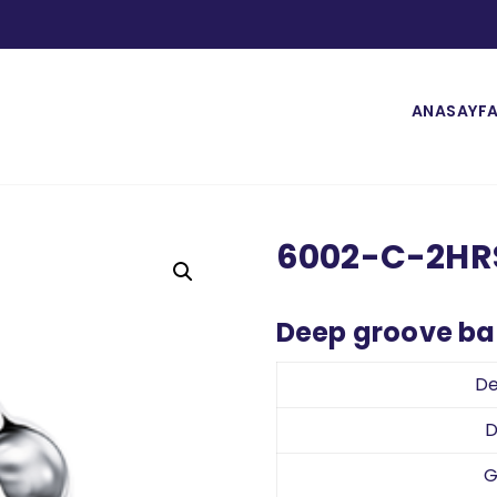
ANASAYF
6002-C-2HR
Deep groove bal
De
D
G