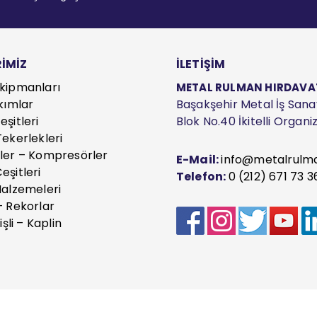
İMİZ
İLETİŞİM
kipmanları
METAL RULMAN HIRDAVAT S
kımlar
Başakşehir Metal İş Sanayi
şitleri
Blok No.40 İkitelli Organ
ekerlekleri
ler – Kompresörler
E-Mail:
info@metalrulm
eşitleri
Telefon:
0 (212) 671 73 3
Malzemeleri
– Rekorlar
işli – Kaplin