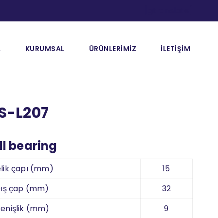
[gtranslate]
A
KURUMSAL
ÜRÜNLERİMİZ
İLETİŞİM
S-L207
l bearing
lik çapı (mm)
15
ış çap (mm)
32
enişlik (mm)
9