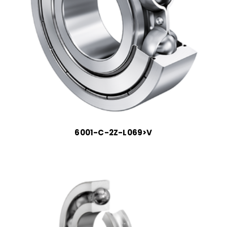
6001-C-2Z-L069>V