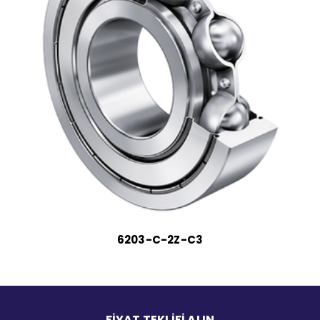
6203-C-2Z-C3
FİYAT TEKLİFİ ALIN