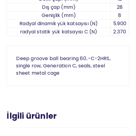
Dış çap (mm)
28
Genişlik (mm)
8
Radyal dinamik yük katsayısı (N)
5.900
radyal statik yük katsayısı C (N)
2.370
Deep groove ball bearing 60..-C-2HRS,
single row, Generation C, seals, steel
sheet metal cage
İlgili ürünler