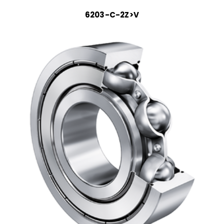
6203-C-2Z>V