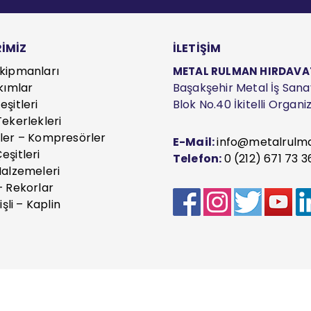
İMİZ
İLETİŞİM
kipmanları
METAL RULMAN HIRDAVAT S
kımlar
Başakşehir Metal İş Sanayi
şitleri
Blok No.40 İkitelli Organ
ekerlekleri
ler – Kompresörler
E-Mail:
info@metalrulm
eşitleri
Telefon:
0 (212) 671 73 3
Malzemeleri
– Rekorlar
işli – Kaplin