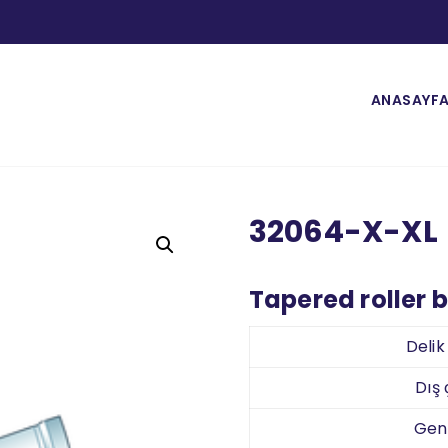
ANASAYF
32064-X-XL
Tapered roller 
Deli
Dış
Gen