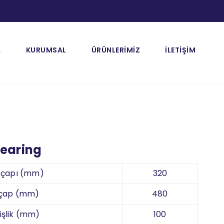
[gtranslate]
A
KURUMSAL
ÜRÜNLERİMİZ
İLETİŞİM
bearing
k çapı (mm)
320
 çap (mm)
480
işlik (mm)
100