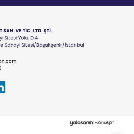
AN. VE TİC. LTD. ŞTİ.
 Sitesi Yolu, D:4
ize Sanayi Sitesi/Başakşehir/İstanbul
an.com
6