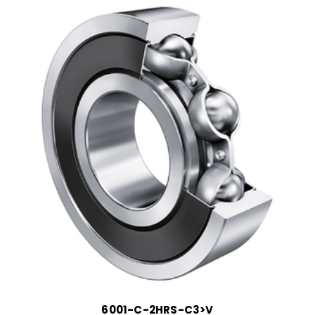
6001-C-2HRS-C3>V