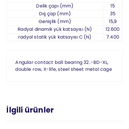
Delik çapı (mm)
15
Dış çap (mm)
35
Genişlik (mm)
15,9
Radyal dinamik yük katsayısı (N)
12.600
radyal statik yük katsayısı C (N)
7.400
Angular contact ball bearing 32..-BD-XL,
double row, X-life, steel sheet metal cage
İlgili ürünler