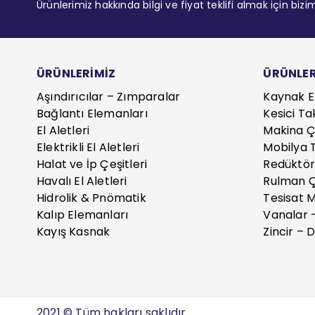
Ürünlerimiz hakkında bilgi ve fiyat teklifi almak için bizi
ÜRÜNLERİMİZ
ÜRÜNLER
Aşındırıcılar – Zımparalar
Kaynak E
Bağlantı Elemanları
Kesici Ta
El Aletleri
Makina Çe
Elektrikli El Aletleri
Mobilya T
Halat ve İp Çeşitleri
Redüktör
Havalı El Aletleri
Rulman Ç
Hidrolik & Pnömatik
Tesisat 
Kalıp Elemanları
Vanalar 
Kayış Kasnak
Zincir – D
2021 © Tüm hakları saklıdır.