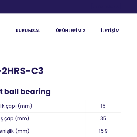
[gtranslate]
A
KURUMSAL
ÜRÜNLERİMİZ
İLETİŞİM
-2HRS-C3
 ball bearing
lik çapı (mm)
15
ış çap (mm)
35
enişlik (mm)
15,9