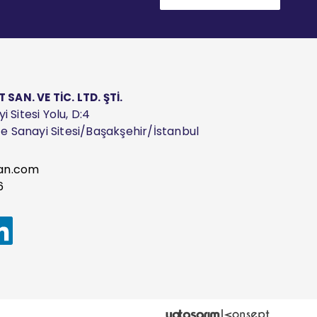
AN. VE TİC. LTD. ŞTİ.
 Sitesi Yolu, D:4
ize Sanayi Sitesi/Başakşehir/İstanbul
an.com
6