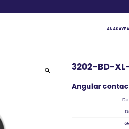
ANASAYF
3202-BD-XL
Angular contact
De
D
G