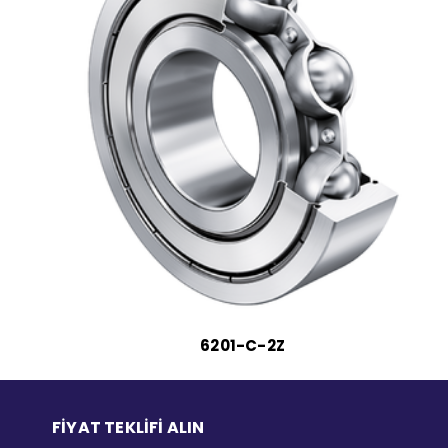
6201-C-2Z
FİYAT TEKLİFİ ALIN