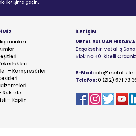
mle iletişime geçin.
İMİZ
İLETİŞİM
kipmanları
METAL RULMAN HIRDAVAT S
kımlar
Başakşehir Metal İş Sanayi
şitleri
Blok No.40 İkitelli Organ
ekerlekleri
ler – Kompresörler
E-Mail:
info@metalrulm
eşitleri
Telefon:
0 (212) 671 73 3
Malzemeleri
– Rekorlar
işli – Kaplin