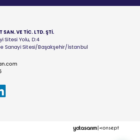
AN. VE TİC. LTD. ŞTİ.
 Sitesi Yolu, D:4
ize Sanayi Sitesi/Başakşehir/İstanbul
an.com
6