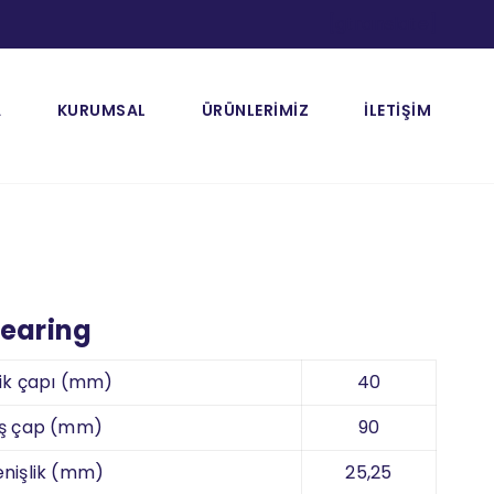
[gtranslate]
A
KURUMSAL
ÜRÜNLERİMİZ
İLETİŞİM
bearing
ik çapı (mm)
40
ış çap (mm)
90
nişlik (mm)
25,25