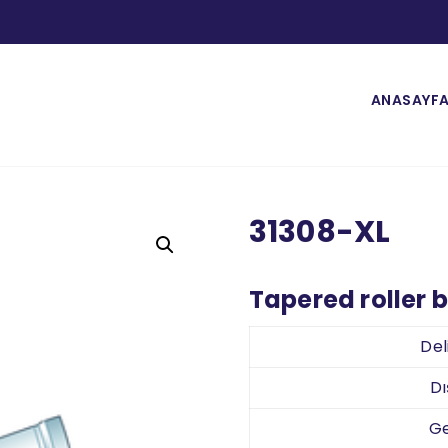
ANASAYF
31308-XL
Tapered roller 
Del
D
Ge