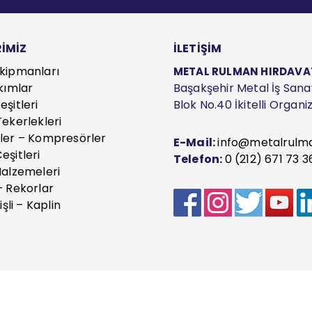
İMİZ
İLETİŞİM
kipmanları
METAL RULMAN HIRDAVAT S
kımlar
Başakşehir Metal İş Sanayi
şitleri
Blok No.40 İkitelli Organ
ekerlekleri
ler – Kompresörler
E-Mail:
info@metalrulm
eşitleri
Telefon:
0 (212) 671 73 3
Malzemeleri
– Rekorlar
işli – Kaplin