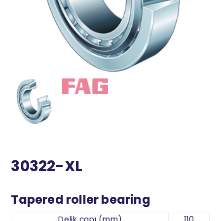
30322-XL
Tapered roller bearing
Delik çapı (mm)
110