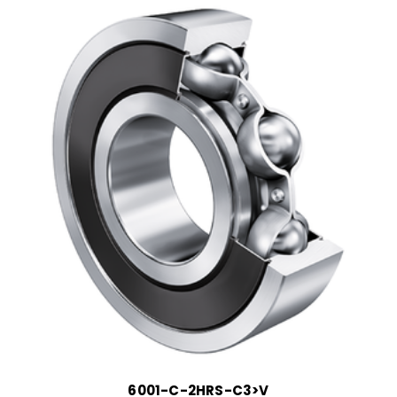
6001-C-2HRS-C3>V