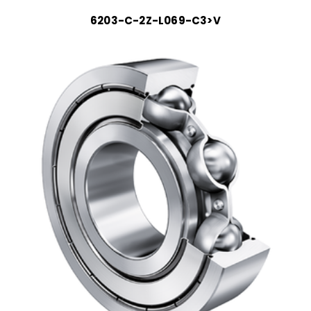
6203-C-2Z-L069-C3>V