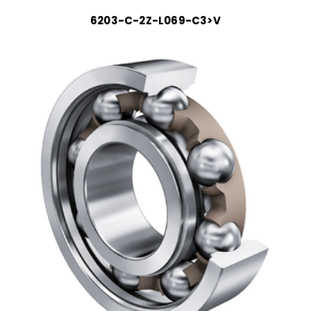
6203-C-2Z-L069-C3>V