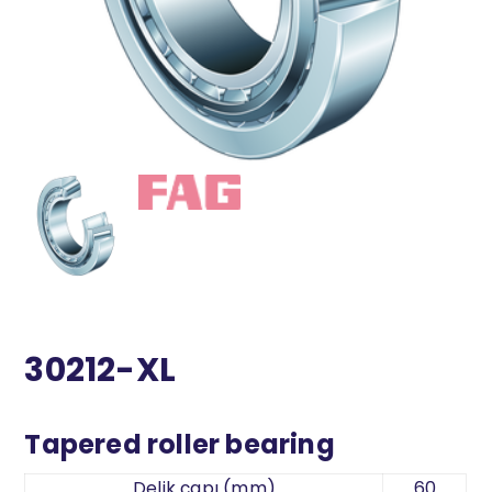
30212-XL
Tapered roller bearing
Delik çapı (mm)
60