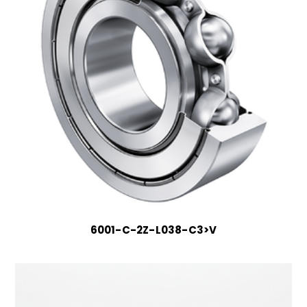
6001-C-2Z-L038-C3>V