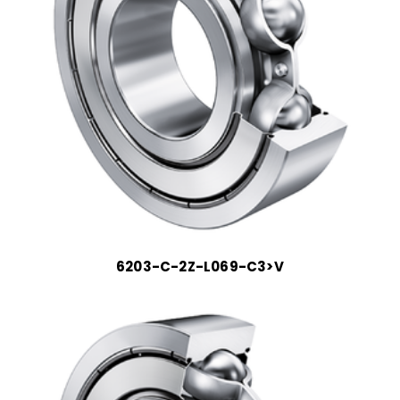
6203-C-2Z-L069-C3>V