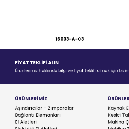
16003-A-C3
FİYAT TEKLİFİ ALIN
Ürünlerimiz hakkında bilgi ve fiyat teklifi almak için bizi
ÜRÜNLERİMİZ
ÜRÜNLER
Aşındırıcılar – Zımparalar
Kaynak E
Bağlantı Elemanları
Kesici Ta
El Aletleri
Makina Çe
Elektrikli El Aletleri
Mobilya T