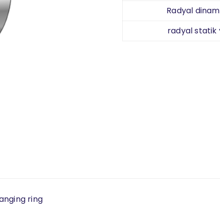
Radyal dinami
radyal statik
langing ring