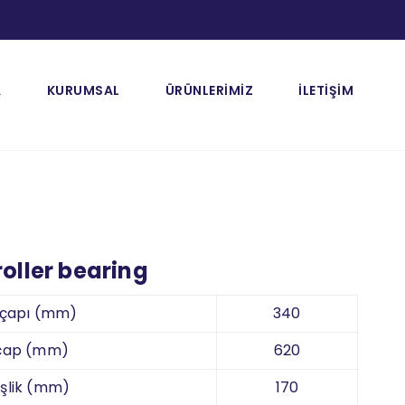
[gtranslate]
A
KURUMSAL
ÜRÜNLERİMİZ
İLETİŞİM
roller bearing
 çapı (mm)
340
 çap (mm)
620
şlik (mm)
170