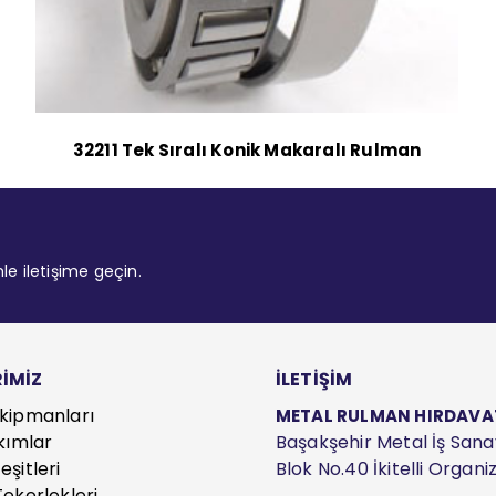
32211 Tek Sıralı Konik Makaralı Rulman
mle iletişime geçin.
İMİZ
İLETİŞİM
kipmanları
METAL RULMAN HIRDAVAT S
kımlar
Başakşehir Metal İş Sanayi
şitleri
Blok No.40 İkitelli Organ
ekerlekleri