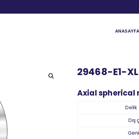
ANASAYF
29468-E1-XL
Axial spherical 
Delik
Dış
Geni