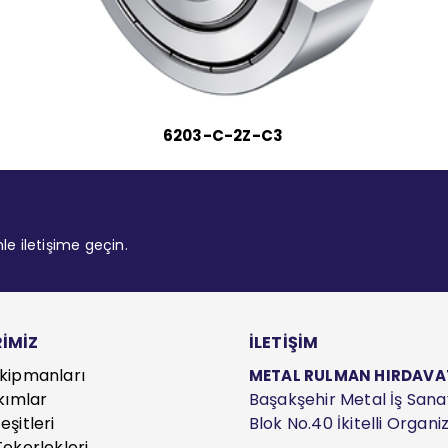
6203-C-2Z-C3
mle iletişime geçin.
İMİZ
İLETİŞİM
kipmanları
METAL RULMAN HIRDAVAT S
kımlar
Başakşehir Metal İş Sanayi
şitleri
Blok No.40 İkitelli Organ
ekerlekleri