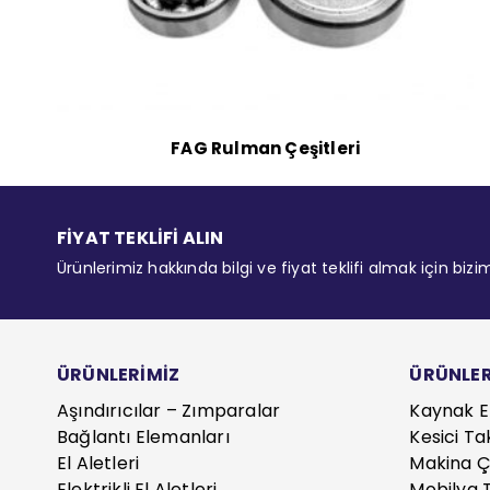
FAG Rulman Çeşitleri
FİYAT TEKLİFİ ALIN
Ürünlerimiz hakkında bilgi ve fiyat teklifi almak için bizi
ÜRÜNLERİMİZ
ÜRÜNLER
Aşındırıcılar – Zımparalar
Kaynak E
Bağlantı Elemanları
Kesici Ta
El Aletleri
Makina Çe
Elektrikli El Aletleri
Mobilya T