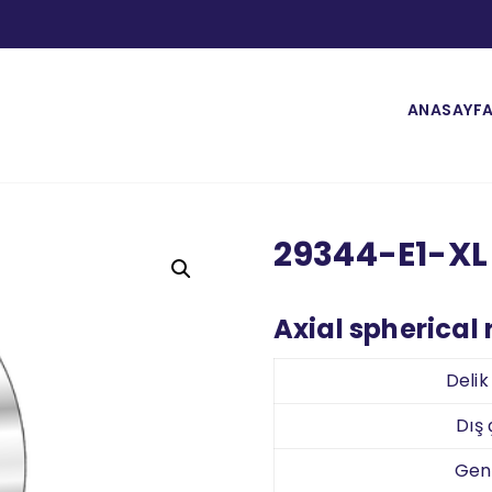
ANASAYF
29344-E1-XL
Axial spherical 
Deli
Dış
Gen