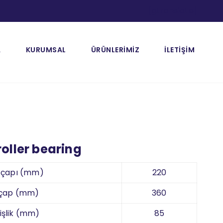
[gtranslate]
A
KURUMSAL
ÜRÜNLERİMİZ
İLETİŞİM
roller bearing
k çapı (mm)
220
 çap (mm)
360
işlik (mm)
85