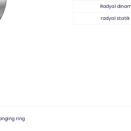
Radyal dinami
radyal statik
langing ring