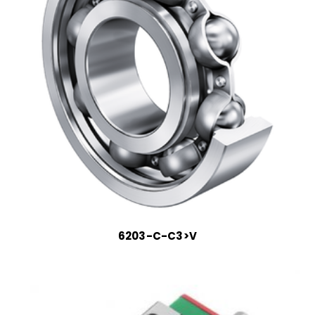
6203-C-C3>V