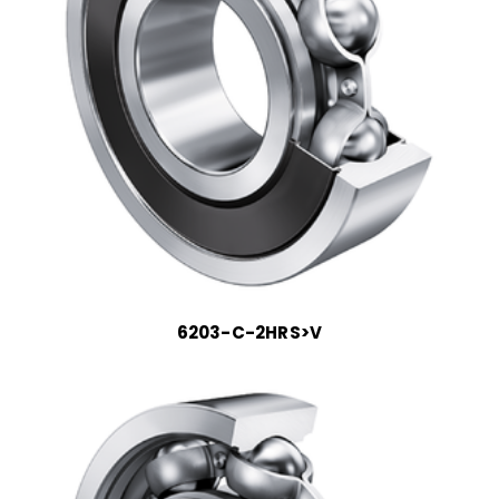
6203-C-2HRS>V