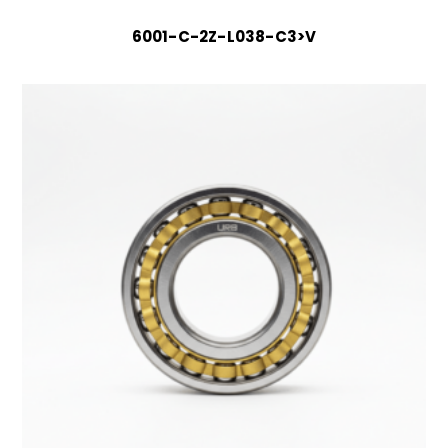
6001-C-2Z-L038-C3>V