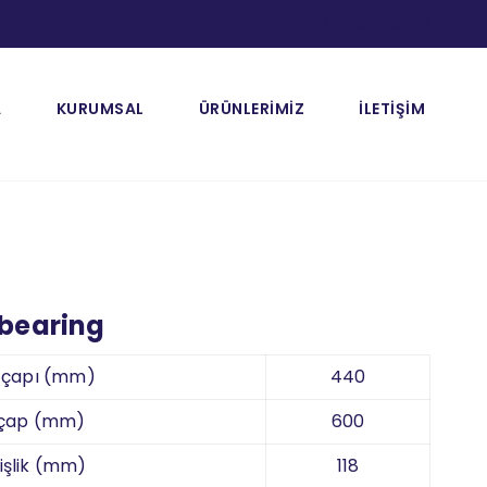
[gtranslate]
A
KURUMSAL
ÜRÜNLERİMİZ
İLETİŞİM
 bearing
k çapı (mm)
440
 çap (mm)
600
işlik (mm)
118