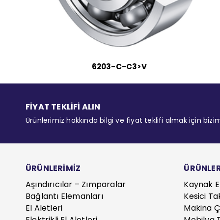
6203-C-C3>V
FİYAT TEKLİFİ ALIN
Ürünlerimiz hakkında bilgi ve fiyat teklifi almak için bizi
ÜRÜNLERİMİZ
ÜRÜNLER
Aşındırıcılar – Zımparalar
Kaynak E
Bağlantı Elemanları
Kesici Ta
El Aletleri
Makina Çe
Elektrikli El Aletleri
Mobilya T