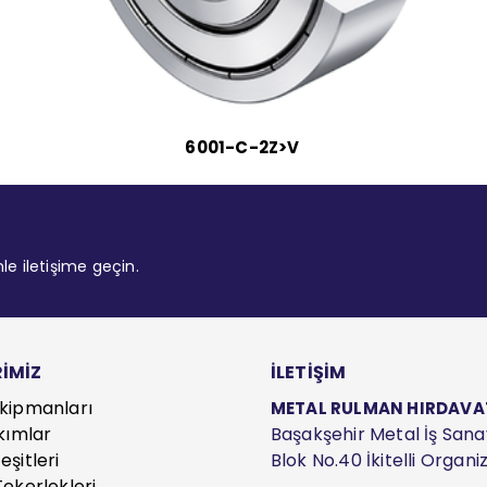
6001-C-2Z>V
mle iletişime geçin.
İMİZ
İLETİŞİM
kipmanları
METAL RULMAN HIRDAVAT S
kımlar
Başakşehir Metal İş Sanayi
şitleri
Blok No.40 İkitelli Organ
ekerlekleri