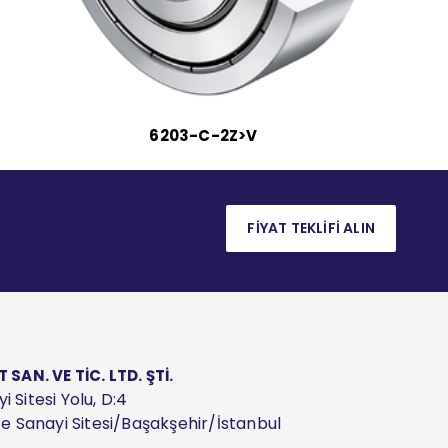
6203-C-2Z>V
FİYAT TEKLİFİ ALIN
AN. VE TİC. LTD. ŞTİ.
 Sitesi Yolu, D:4
ize Sanayi Sitesi/Başakşehir/İstanbul