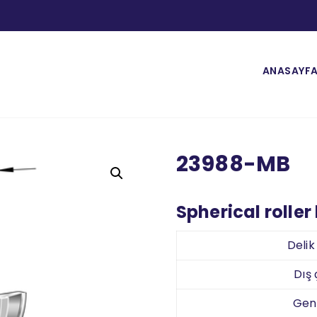
ANASAYF
23988-MB
Spherical roller
Deli
Dış
Gen