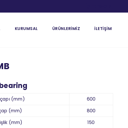
[gtranslate]
A
KURUMSAL
ÜRÜNLERİMİZ
İLETİŞİM
MB
 bearing
k çapı (mm)
600
 çap (mm)
800
şlik (mm)
150