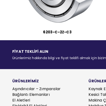
6203-C-2Z-C3
FİYAT TEKLİFİ ALIN
Ürünlerimiz hakkında bilgi ve fiyat teklifi almak için bizi
ÜRÜNLERİMİZ
ÜRÜNLER
Aşındırıcılar – Zımparalar
Kaynak E
Bağlantı Elemanları
Kesici Ta
El Aletleri
Makina Çe
Elektrikli El Aletleri
Mobilya T