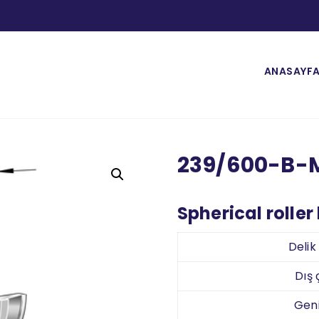
ANASAYF
239/600-B-
Spherical roller
Deli
Dış
Geni