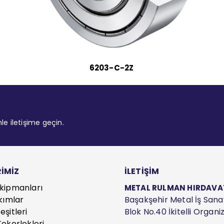
6203-C-2Z
mle iletişime geçin.
İMİZ
İLETİŞİM
kipmanları
METAL RULMAN HIRDAVAT S
kımlar
Başakşehir Metal İş Sanayi
şitleri
Blok No.40 İkitelli Organ
ekerlekleri