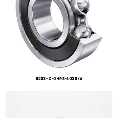
6203-C-2HRS-L038>V