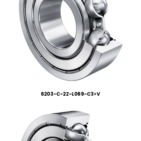
6203-C-2Z-L069-C3>V