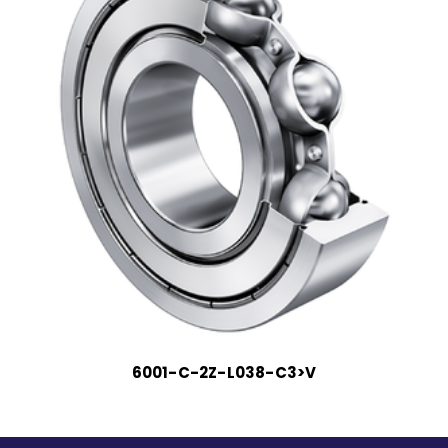
6001-C-2Z-L038-C3>V